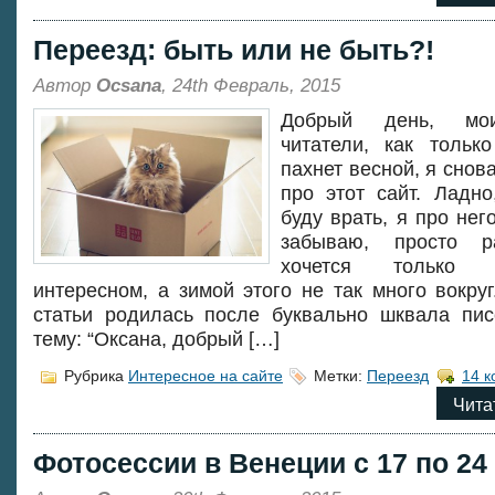
Переезд: быть или не быть?!
Автор
Ocsana
, 24th Февраль, 2015
Добрый день, мо
читатели, как тольк
пахнет весной, я сно
про этот сайт. Ладно
буду врать, я про нег
забываю, просто ра
хочется только
интересном, а зимой этого не так много вокруг
статьи родилась после буквально шквала пи
тему: “Оксана, добрый […]
Рубрика
Интересное на сайте
Метки:
Переезд
14 
Чита
Фотосессии в Венеции с 17 по 24