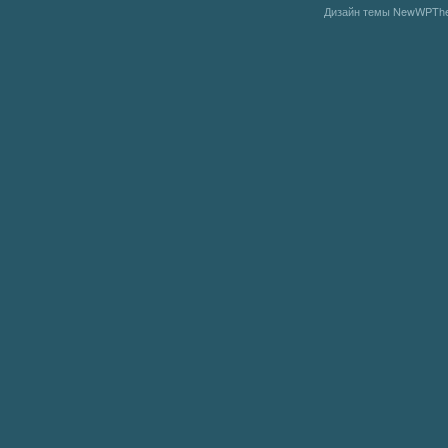
Дизайн темы
NewWPThe