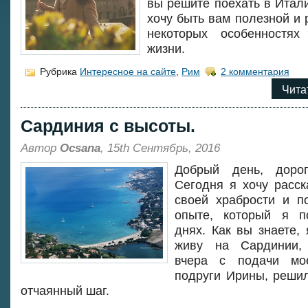
вы решите поехать в Итали
хочу быть вам полезной и 
некоторых особенностях
жизни.
Рубрика
Интересное на сайте
,
Рим
2 комментария
Чита
Сардиния с высоты.
Автор
Ocsana
, 15th Сентябрь, 2016
Добрый день, дорог
Сегодня я хочу расск
своей храбрости и п
опыте, который я п
днях. Как вы знаете,
живу на Сардинии,
вчера с подачи мо
подруги Ирины, решил
отчаянный шаг.