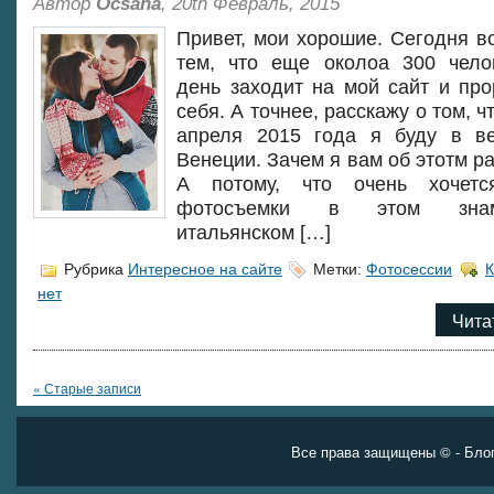
Автор
Ocsana
, 20th Февраль, 2015
Привет, мои хорошие. Сегодня в
тем, что еще околоа 300 чело
день заходит на мой сайт и пр
себя. А точнее, расскажу о том, ч
апреля 2015 года я буду в ве
Венеции. Зачем я вам об этотм р
А потому, что очень хочетс
фотосъемки в этом знам
итальянском […]
Рубрика
Интересное на сайте
Метки:
Фотосессии
нет
Чита
« Старые записи
Все права защищены ©
- Бло