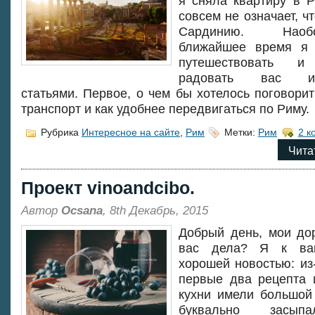
я сняла квартиру в Р
совсем не означает, ч
Сардинию. Нао
ближайшее время я 
путешествовать и 
радовать вас ин
статьями. Первое, о чем бы хотелось поговорит
транспорт и как удобнее передвигаться по Риму.
Рубрика
Интересное на сайте
,
Рим
Метки:
Рим
2 к
Чита
Проект vinoandcibo.
Автор
Ocsana
, 8th Декабрь, 2015
Добрый день, мои дор
вас дела? Я к ва
хорошей новостью: из-
первые два рецепта 
кухни имели большой
буквально засып