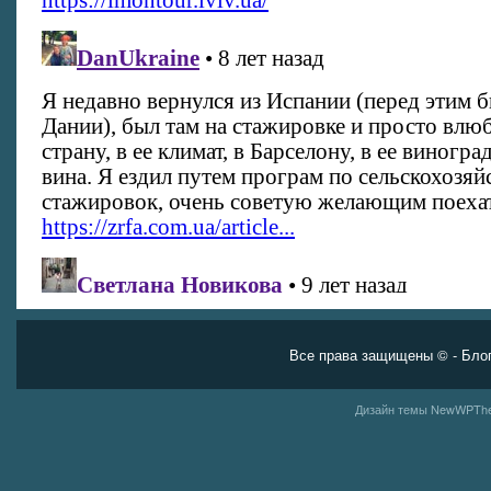
Все права защищены ©
- Бло
Дизайн темы
NewWPThe