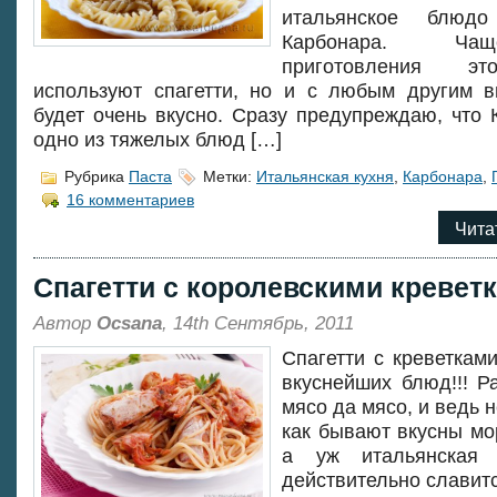
итальянское блюд
Карбонара. Ч
приготовления э
используют спагетти, но и с любым другим 
будет очень вкусно. Сразу предупреждаю, что 
одно из тяжелых блюд […]
Рубрика
Паста
Метки:
Итальянская кухня
,
Карбонара
,
16 комментариев
Чита
Спагетти с королевскими кревет
Автор
Ocsana
, 14th Сентябрь, 2011
Спагетти с креветкам
вкуснейших блюд!!! Р
мясо да мясо, и ведь 
как бывают вкусны мо
а уж итальянская 
действительно славитс