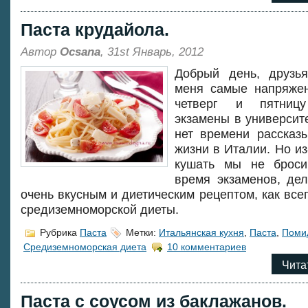
Паста крудайола.
Автор
Ocsana
, 31st Январь, 2012
Добрый день, друзья
меня самые напряжен
четверг и пятни
экзамены в университ
нет времени рассказ
жизни в Италии. Но из-
кушать мы не брос
время экзаменов, де
очень вкусным и диетическим рецептом, как все
средиземноморской диеты.
Рубрика
Паста
Метки:
Итальянская кухня
,
Паста
,
Поми
Средиземноморская диета
10 комментариев
Чита
Паста с соусом из баклажанов.