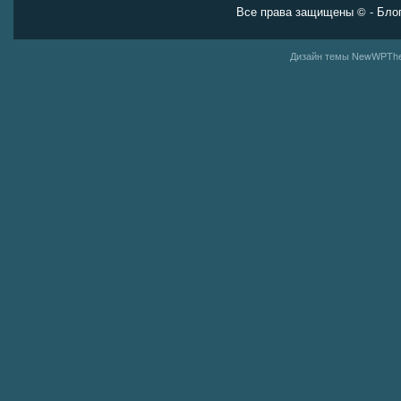
Все права защищены ©
- Бло
Дизайн темы
NewWPThe