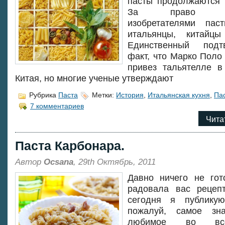
пасты продолжаются 
За право наз
изобретателями пас
итальянцы, китайц
Единственный подт
факт, что Марко Поло
привез тальятелле в
Китая, но многие ученые утверждают
Рубрика
Паста
Метки:
История
,
Итальянская кухня
,
Па
7 комментариев
Чита
Паста Карбонара.
Автор
Ocsana
, 29th Октябрь, 2011
Давно ничего не гот
радовала вас рецепт
сегодня я публику
пожалуй, самое зн
любимое во вс