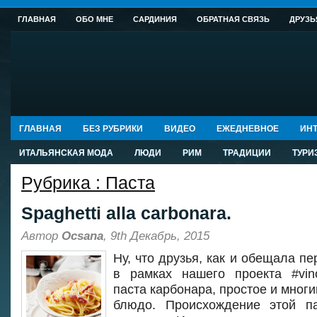
ГЛАВНАЯ
ОБО МНЕ
САРДИНИЯ
ОБРАТНАЯ СВЯЗЬ
ДРУЗЬ
ГЛАВНАЯ
БЕЗ РУБРИКИ
ВИДЕО
ЕЖЕДНЕВНОЕ
ИНТ
ИТАЛЬЯНСКАЯ МОДА
ЛЮДИ
РИМ
ТРАДИЦИИ
ТУРИ
Рубрика : Паста
Spaghetti alla carbonara.
Автор
Ocsana
, 9th Декабрь, 2015
Ну, что друзья, как и обещала п
в рамках нашего проекта #vin
паста карбонара, простое и мног
блюдо. Происхождение этой па