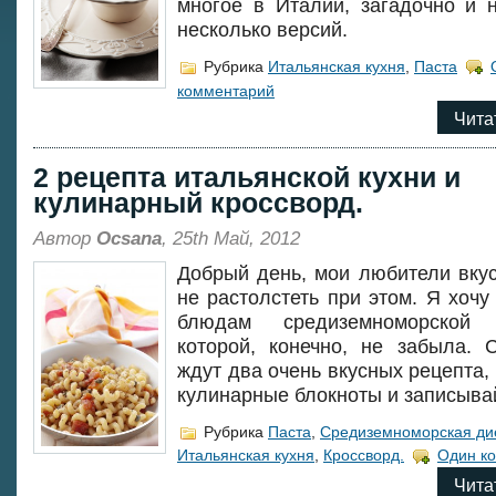
многое в Италии, загадочно и н
несколько версий.
Рубрика
Итальянская кухня
,
Паста
комментарий
Чита
2 рецепта итальянской кухни и
кулинарный кроссворд.
Автор
Ocsana
, 25th Май, 2012
Добрый день, мои любители вкус
не растолстеть при этом. Я хочу
блюдам средиземноморской
которой, конечно, не забыла. 
ждут два очень вкусных рецепта,
кулинарные блокноты и записыва
Рубрика
Паста
,
Средиземноморская ди
Итальянская кухня
,
Кроссворд.
Один к
Чита