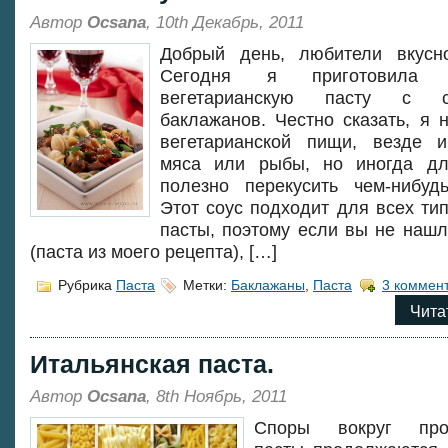
Автор
Ocsana
, 10th Декабрь, 2011
Добрый день, любители вкусно
Сегодня я приготовила
вегетарианскую пасту с 
баклажанов. Честно сказать, я 
вегетарианской пищи, везде и
мяса или рыбы, но иногда дл
полезно перекусить чем-нибуд
Этот соус подходит для всех тип
пасты, поэтому если вы не нашл
(паста из моего рецепта), […]
Рубрика
Паста
Метки:
Баклажаны
,
Паста
3 коммен
Чита
Итальянская паста.
Автор
Ocsana
, 8th Ноябрь, 2011
Споры вокруг прои