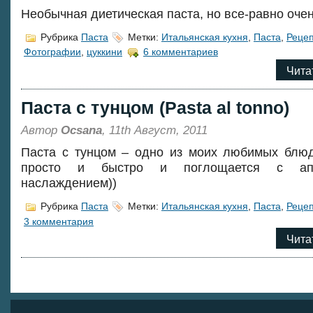
Необычная диетическая паста, но все-равно очен
Рубрика
Паста
Метки:
Итальянская кухня
,
Паста
,
Реце
Фотографии
,
цуккини
6 комментариев
Чита
Паста с тунцом (Pasta al tonno)
Автор
Ocsana
, 11th Август, 2011
Паста с тунцом – одно из моих любимых блюд
просто и быстро и поглощается с ап
наслаждением))
Рубрика
Паста
Метки:
Итальянская кухня
,
Паста
,
Реце
3 комментария
Чита