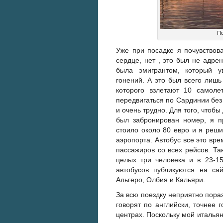
По
Уже при посадке я почувствов
сердце, нет , это был не адрен
была эмигрантом, который 
гонений. А это был всего лишь 
которого взлетают 10 самоле
передвигаться по Сардинии без
и очень трудно. Для того, чтобы
был забронирован номер, я п
стоило около 80 евро и я реш
аэропорта. Автобус все это вр
пассажиров со всех рейсов. Та
целых три человека и в 23-1
автобусов публикуются на са
Альгеро, Олбия и Кальяри.
За всю поездку неприятно пораз
говорят по английски, точнее г
центрах. Поскольку мой итальян