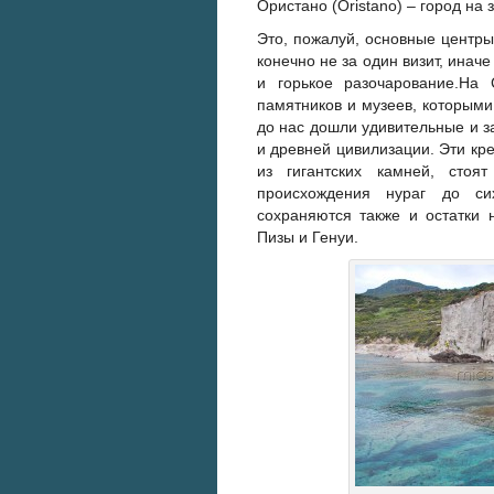
Ористано (Oristano) – город на
Это, пожалуй, основные центры
конечно не за один визит, иначе
и горькое разочарование.На
памятников и музеев, которыми
до нас дошли удивительные и з
и древней цивилизации. Эти кр
из гигантских камней, стоя
происхождения нураг до с
сохраняются также и остатки 
Пизы и Генуи.