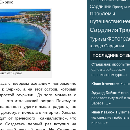
Энрико.
Сардинии
Праздник
Проблемы
Путешествия
Ре
Сардиния
Тра
Фотогр
Туризм
города Сардинии
ПОСЛЕДНИЕ ОТ
Станислав
: любопытно
одном швейцарском
ытка от Энрико
горнолыжном куро...
»
лась с твердым желанием непременно
Kham Irreverent
: Класс
е к Энрико, а на этот остров, который
Эдуард Бойко
: У меня
ростой открытки. До того момента о
работает сиделкой в г
 — это итальянский остров. Почему-то
Варесе. ...
»
наполняла удивительная радость, но
Иван Иванюк
: Ну вот 
 доктору, я полезла в интернет. Узнала,
человека нет работы в
дит от греческого «сандалиотис», что
или он...
»
то Создатель первый раз вступил на
ил свой вечный след. Но Сардиния