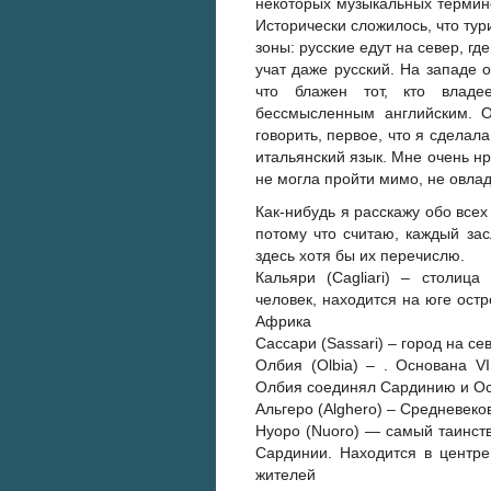
некоторых музыкальных термин
Исторически сложилось, что ту
зоны: русские едут на север, гд
учат даже русский. На западе 
что блажен тот, кто влад
бессмысленным английским. О
говорить, первое, что я сдела
итальянский язык. Мне очень нра
не могла пройти мимо, не овлад
Как-нибудь я расскажу обо всех
потому что считаю, каждый зас
здесь хотя бы их перечислю.
Кальяри (Cagliari) – столиц
человек, находится на юге ост
Африка
Сассари (Sassari) – город на се
Олбия (Olbia) – . Основана VI
Олбия соединял Сардинию и Ос
Альгеро (Alghero) – Средневеко
Нуоро (Nuoro) — самый таинст
Сардинии. Находится в центре
жителей