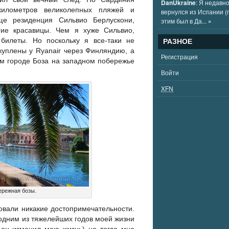
DanUkraine
: Я недавн
километров великолепных пляжей и
вернулся из Испании (
еще резиденция Сильвио Берлускони,
этим был в Да...
»
гие красавицы. Чем я хуже Сильвио,
билеты. Но поскольку я все-таки не
РАЗНОЕ
куплены у Ryanair через Финляндию, а
Регистрация
ом городе Боза на западном побережье
Войти
XFN
ережная бозы.
овали никакие достопримечательности.
одним из тяжелейших годов моей жизни