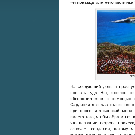
четырнадцатилетнего мальчика 
Откр
На следующий день я просну
поехать туда. Нет, конечно, н
обворожил меня с помощью п
Сардинии я знала только одно
при слове итальянский меня 
вместо того, чтобы обратиться к
что название острова происхо
означает сандалия, потому ч
землю именно здесь и остав