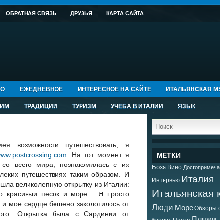
ОБРАТНАЯ СВЯЗЬ
ДРУЗЬЯ
КАРТА САЙТА
ЕО
ЕЖЕДНЕВНОЕ
ИНТЕРЕСНОЕ НА САЙТЕ
ИТАЛЬЯНCКАЯ М
РИМ
ТРАДИЦИИ
ТУРИЗМ
УЧЕБА В ИТАЛИИ
ЯЗЫК
ея возможности путешествовать, я
ww.postcrossing.com
. На тот момент я
МЕТКИ
 со всего мира, познакомилась с их
Боза
Вино
Достопримеча
леких путешествиях таким образом. И
Италия
Интервью
шла великолепную открытку из Италии:
Итальянская 
но красивый песок и море… Я просто
я и мое сердце бешено заколотилось от
Люди
Море
Обзоры с
тного. Открытка была с Сардинии от
Пляжи
блогов.
Паста