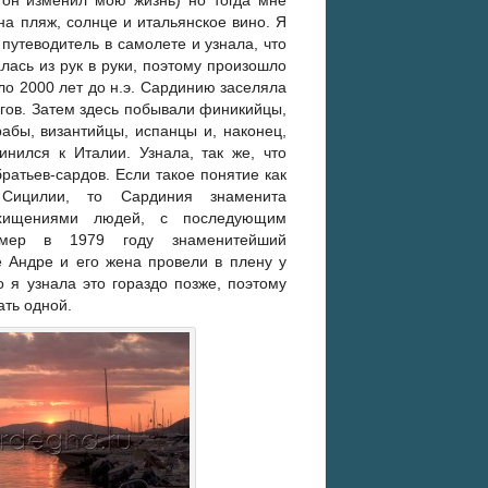
 он изменил мою жизнь) но тогда мне
 на пляж, солнце и итальянское вино. Я
путеводитель в самолете и узнала, что
ась из рук в руки, поэтому произошло
ло 2000 лет до н.э. Сардинию заселяла
гов. Затем здесь побывали финикийцы,
рабы, византийцы, испанцы и, наконец,
инился к Италии. Узнала, так же, что
ратьев-сардов. Если такое понятие как
ицилии, то Сардиния знаменита
хищениями людей, с последующим
имер в 1979 году знаменитейший
 Андре и его жена провели в плену у
 я узнала это гораздо позже, поэтому
ать одной.