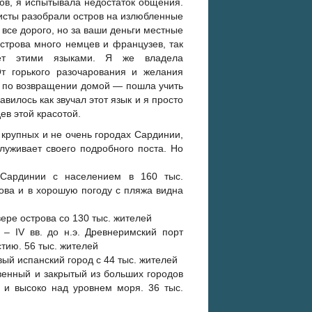
ов, я испытывала недостаток общения.
ристы разобрали остров на излюбленные
е все дорого, но за ваши деньги местные
острова много немцев и французев, так
еет этими языками. Я же владела
т горького разочарования и желания
ла по возвращении домой — пошла учить
вилось как звучал этот язык и я просто
ев этой красотой.
 крупных и не очень городах Сардинии,
луживает своего подробного поста. Но
а Сардинии с населением в 160 тыс.
рова и в хорошую погоду с пляжа видна
вере острова со 130 тыс. жителей
 – IV вв. до н.э. Древнеримский порт
тию. 56 тыс. жителей
вый испанский город с 44 тыс. жителей
венный и закрытый из больших городов
 и высоко над уровнем моря. 36 тыс.