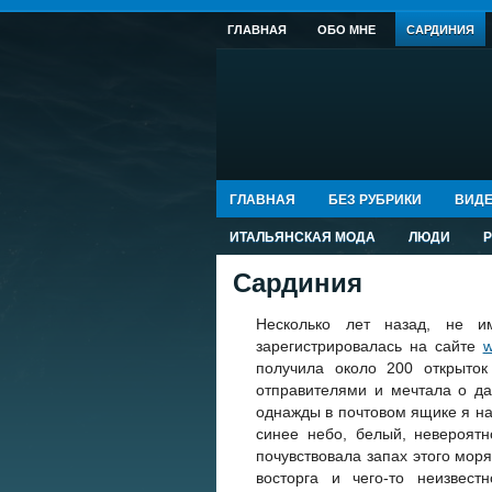
ГЛАВНАЯ
ОБО МНЕ
САРДИНИЯ
ГЛАВНАЯ
БЕЗ РУБРИКИ
ВИД
ИТАЛЬЯНСКАЯ МОДА
ЛЮДИ
Сардиния
Несколько лет назад, не им
зарегистрировалась на сайте
w
получила около 200 открыток
отправителями и мечтала о да
однажды в почтовом ящике я на
синее небо, белый, невероят
почувствовала запах этого мор
восторга и чего-то неизвес