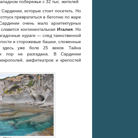
 западном побережье с 32 тыс. жителей
 Сардинии, которые стоит посетить. Но
 отпуск превратиться в беготню по жаре
 Сардинии очень мало архитектурных
 славится континентальная
Италия
. Но
агадочные нураги — след таинственной
епости и сторожевые башни, сложенные
т здесь уже боле 25 веков. Тайна
их пор не разгадана. В Сардинии
некрополей, амфитеатров и крепостей