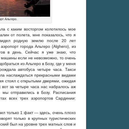
рт Альгеро.
ала с каким восторгом колотилось мое
алин от полета, мне показалось, что я
увидел родную землю после 20 лет
аэропорт города Альгеро (Alghero), из
тов в день. Сейчас я уже знаю, что
 машины если не невозможно, то очень
 добраться из Альгеро в Бозу, где у меня
рождала автобуса четыре часа. Такси
ила наслаждаться прекрасными видами
емя стоял с открытыми дверями, ожидая
к вот за четыре часа нас набралось аж
5 мы отправились в Бозу. Расписания
йтах всех трех аэропортов Сардинии:
ил только 1 факт — здесь, очень плохо
оворят только в крупных туристических
ский был на уровне трех матных слов и