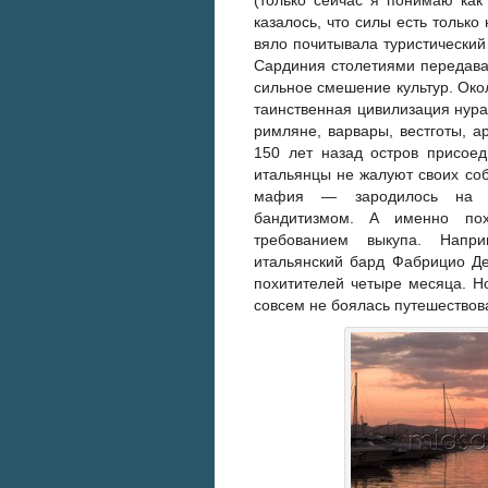
(только сейчас я понимаю как
казалось, что силы есть только
вяло почитывала туристический 
Сардиния столетиями передавал
сильное смешение культур. Око
таинственная цивилизация нура
римляне, варвары, вестготы, а
150 лет назад остров присоед
итальянцы не жалуют своих соб
мафия — зародилось на С
бандитизмом. А именно по
требованием выкупа. Напр
итальянский бард Фабрицио Де
похитителей четыре месяца. Но
совсем не боялась путешествов