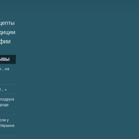
и
цепты
диции
афии
ЗЫВЫ
... на
!...
»
 подруга
ороде
если у
 Украине