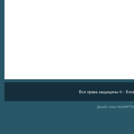
Все права защищены ©
- Бло
Дизайн темы
NewWPThe