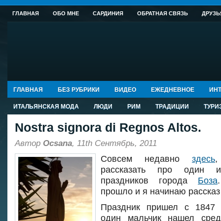
ГЛАВНАЯ
ОБО МНЕ
САРДИНИЯ
ОБРАТНАЯ СВЯЗЬ
ДРУЗЬ
ГЛАВНАЯ
БЕЗ РУБРИКИ
ВИДЕО
ЕЖЕДНЕВНОЕ
ИНТ
ИТАЛЬЯНСКАЯ МОДА
ЛЮДИ
РИМ
ТРАДИЦИИ
ТУРИ
Nostra signora di Regnos Altos.
Автор
Ocsana
, 11th Сентябрь, 2011
Совсем недавно
здесь
,
рассказать про один и
праздников города
Боза
прошло и я начинаю рассказ
Праздник пришел с 1847 
один мальчик нашел сред