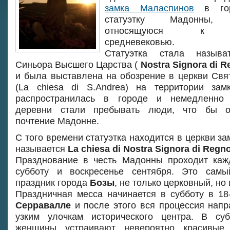
замка Маласпинов
в го
статуэтку Мадонны, 
относящуюся к п
средневековью.
Статуэтка стала назыв
Синьора Высшего Царства (
Nostra Signora di R
и была выставлена на обозрение в церкви Свя
(La chiesa di S.Andrea) на территории зам
распространилась в городе и немедленно
деревни стали пребывать люди, что бы о
почтение Мадонне.
С того времени статуэтка находится в церкви за
называется
La chiesa di Nostra Signora di Regn
Празднование в честь Мадонны проходит ка
субботу и воскресенье сентября. Это сам
праздник города
Бозы
, не только церковный, но
Праздничная месса начинается в субботу в 1
Серравалле
и после этого вся процессия напр
узким улочкам исторического центра. В су
женщины устраивают невероятно красивые